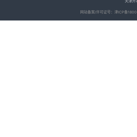
天津开
网站备案/许可证号：津ICP备18006