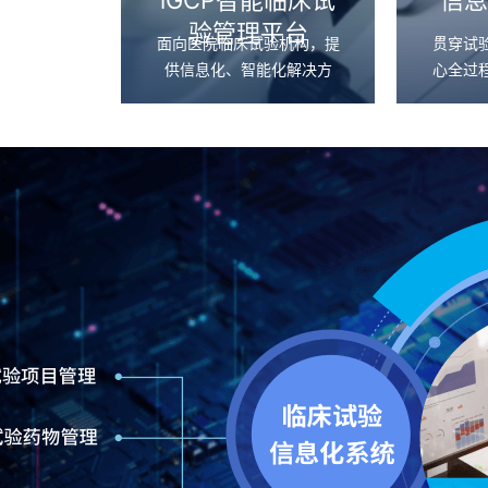
iGCP智能临床试
信息
验管理平台
面向医院临床试验机构，提
贯穿试
供信息化、智能化解决方
心全过
案，应对临床试验高速增长
提下，
与临床研究资源有限的矛
对接，
盾，提升临床试验质量，加
项、伦
强机构管理水平，提高临床
用等进
试验执行效率。
供多维
者